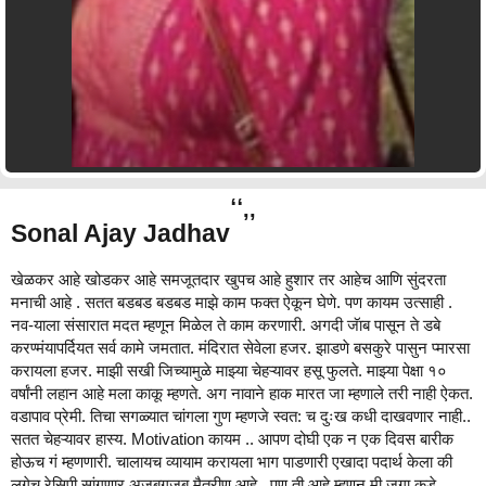
Sonal Ajay Jadhav
खेळकर आहे खोडकर आहे समजूतदार खुपच आहे हुशार तर आहेच आणि सुंदरता
मनाची आहे . सतत बडबड बडबड माझे काम फक्त ऐकून घेणे. पण कायम उत्साही .
नव-याला संसारात मदत म्हणून मिळेल ते काम करणारी. अगदी जॅाब पासून ते डबे
करण्मंयापर्दियत सर्व कामे जमतात. मंदिरात सेवेला हजर. झाडणे बसकुरे पासुन प्मारसा
करायला हजर. माझी सखी जिच्यामुळे माझ्या चेहऱ्यावर हसू फुलते. माझ्या पेक्षा १०
वर्षांनी लहान आहे मला काकू म्हणते. अग नावाने हाक मारत जा म्हणाले तरी नाही ऐकत.
वडापाव प्रेमी. तिचा सगळ्यात चांगला गुण म्हणजे स्वत: च दुःख कधी दाखवणार नाही..
सतत चेहऱ्यावर हास्य. Motivation कायम .. आपण दोघी एक न एक दिवस बारीक
होऊच गं म्हणणारी. चालायच व्यायाम करायला भाग पाडणारी एखादा पदार्थ केला की
लगेच रेसिपी सांगणार अजबगजब मैत्रीण आहे.. पण ती आहे म्हणून मी जगा कडे,