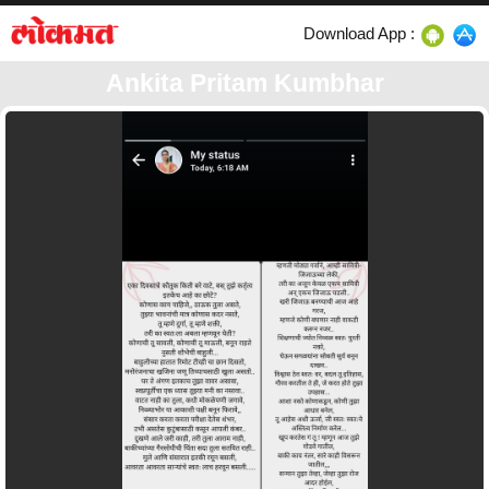
Download App :
Ankita Pritam Kumbhar