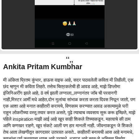
Ankita Pritam Kumbhar
मी अंकिता प्रितम कुंभार, हाऊस वाइफ आहे, सदर पाठवलेली कविता मी लिहीली, एक
छंद म्हणुन मी कविता लिहते. तसेच चित्रकलेची ही आवड आहे, माझे डिप्लोमा
इंजिनिअरींग झाले आहे, 8 वर्ष झाली लग्नाला,,लग्नानंतर जॉब ची परवानगी
नाही,मिस्टर आर्मी मधे आहेत,दोन मुलांचा सांभाळ करता करता दिवस निघून जातो, पण
एक आशा आहे मनात काहीतरी करायचे, विणकाम करण्यात आवड असल्यामुळे घरी
राहून लोकरीच्या वस्तू तयार करत असते, पुढे त्याचाच व्यवसाय सुरू करू इच्छिते, माझे
पहिले inspiration माझी आई आहे खूप काही शिकले तिच्याकडून. महत्वाचे की ठाम
आणि कणखर राहणे, खूप संकटे आली पण हार मानली नाही. जीवनाकडून जे शिकले
तेच आता लेखणीतून कागदावर उतरवत असते.. काहीतरी बनायची आस आहे मनामधे,
स्वप्नांना पूर्ण करण्याचा ध्यास आहे उरामधे, धडपड आहे स्वतःचे अस्तित्व निर्माण